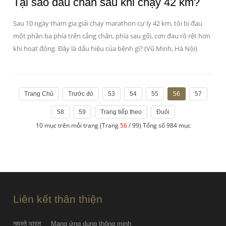
Tại sao đau chân sau khi chạy 42 km?
Sau 10 ngày tham gia giải chạy marathon cự ly 42 km, tôi bị đau
một phần ba phía trên cẳng chân, phía sau gối, cơn đau rõ rệt hơn
khi hoạt động. Đây là dấu hiệu của bệnh gì? (Vũ Minh, Hà Nội)
Trang Chủ
Trước đó
53
54
55
56
57
58
59
Trang tiếp theo
Đuôi
10 mục trên mỗi trang (Trang
56
/ 99) Tổng số 984 mục
Liên kết thân thiện
नमस्ते भारत
Mạng ứng dụng thông minh