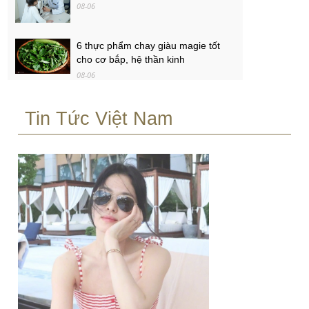
08-06
6 thực phẩm chay giàu magie tốt
cho cơ bắp, hệ thần kinh
08-06
Ôtô Honda giảm giá tương đương
Tin Tức Việt Nam
50-100% lệ phí trước bạ
08-06