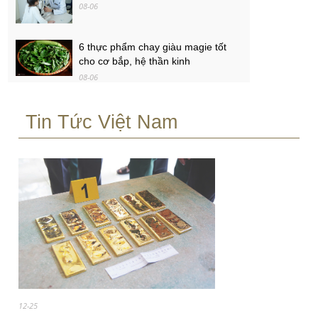
08-06
6 thực phẩm chay giàu magie tốt
cho cơ bắp, hệ thần kinh
08-06
Ôtô Honda giảm giá tương đương
Tin Tức Việt Nam
50-100% lệ phí trước bạ
08-06
12-25