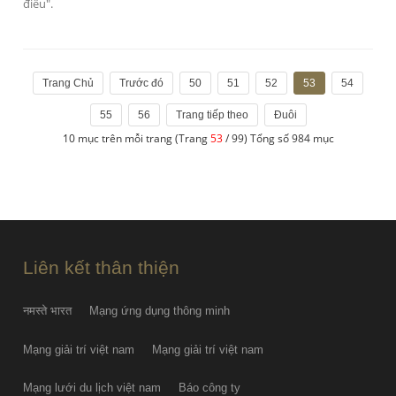
điêu".
Trang Chủ
Trước đó
50
51
52
53
54
55
56
Trang tiếp theo
Đuôi
10 mục trên mỗi trang (Trang
53
/ 99) Tổng số 984 mục
Liên kết thân thiện
नमस्ते भारत
Mạng ứng dụng thông minh
Mạng giải trí việt nam
Mạng giải trí việt nam
Mạng lưới du lịch việt nam
Báo công ty