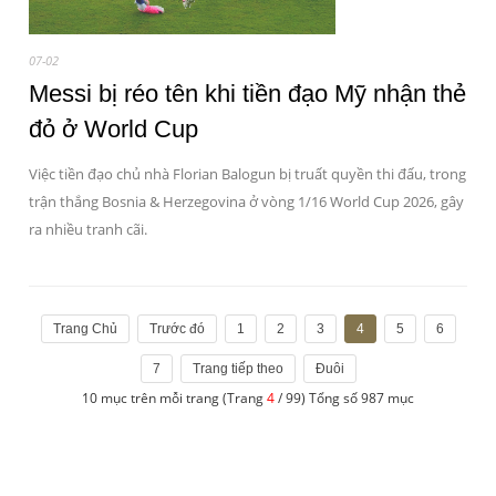
07-02
Messi bị réo tên khi tiền đạo Mỹ nhận thẻ
đỏ ở World Cup
Việc tiền đạo chủ nhà Florian Balogun bị truất quyền thi đấu, trong
trận thắng Bosnia & Herzegovina ở vòng 1/16 World Cup 2026, gây
ra nhiều tranh cãi.
Trang Chủ
Trước đó
1
2
3
4
5
6
7
Trang tiếp theo
Đuôi
10 mục trên mỗi trang (Trang
4
/ 99) Tổng số 987 mục