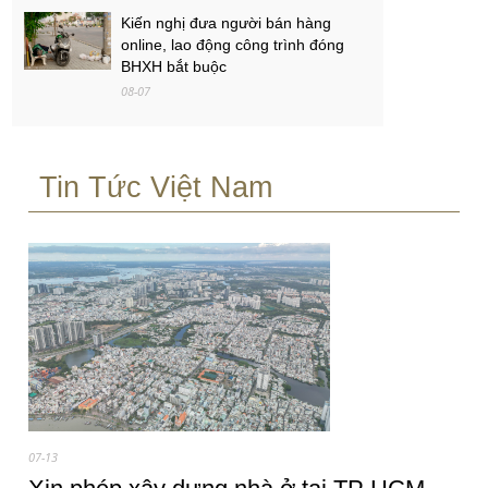
Kiến nghị đưa người bán hàng
online, lao động công trình đóng
BHXH bắt buộc
08-07
Việt Nam - Campuchia: Ba mục tiêu
của thầy trò Kim Sang-sik
Tin Tức Việt Nam
08-07
PGS.TS Hà Đình Đức qua đời
08-07
07-13