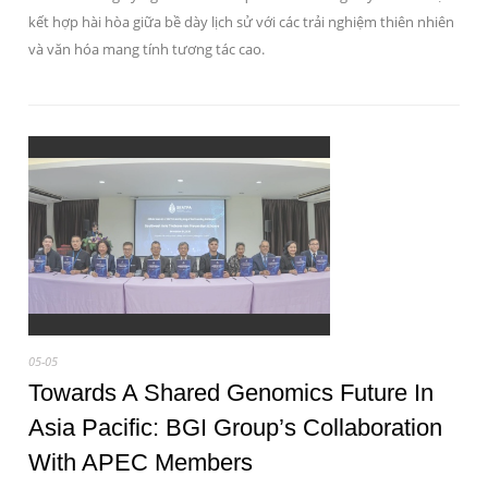
kết hợp hài hòa giữa bề dày lịch sử với các trải nghiệm thiên nhiên
và văn hóa mang tính tương tác cao.
05-05
Towards A Shared Genomics Future In
Asia Pacific: BGI Group’s Collaboration
With APEC Members