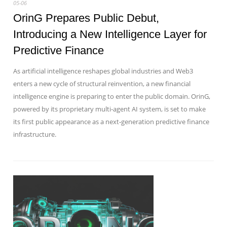
05-06
OrinG Prepares Public Debut,
Introducing a New Intelligence Layer for
Predictive Finance
As artificial intelligence reshapes global industries and Web3
enters a new cycle of structural reinvention, a new financial
intelligence engine is preparing to enter the public domain. OrinG,
powered by its proprietary multi‑agent AI system, is set to make
its first public appearance as a next‑generation predictive finance
infrastructure.