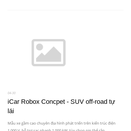
04-30
iCar Robox Concpet - SUV off-road tự
lái
Mẫu xe gầm cao chuyên địa hình phát triển trên kiến trúc điện
1.000 V, hỗ trợ sạc nhanh 1.000 kW, tùy chọn pin thể rắn.