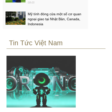
08-05
Mỹ tính đóng cửa một số cơ quan
ngoại giao tại Nhật Bản, Canada,
Indonesia
08-05
Tin Tức Việt Nam
'Nên chuyển hướng đưa lao động
trình độ cao ra nước ngoài'
08-05