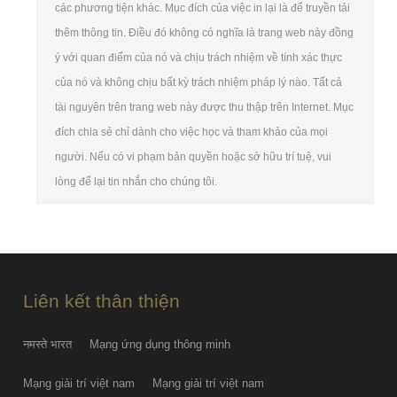
các phương tiện khác. Mục đích của việc in lại là để truyền tải
thêm thông tin. Điều đó không có nghĩa là trang web này đồng
ý với quan điểm của nó và chịu trách nhiệm về tính xác thực
của nó và không chịu bất kỳ trách nhiệm pháp lý nào. Tất cả
tài nguyên trên trang web này được thu thập trên Internet. Mục
đích chia sẻ chỉ dành cho việc học và tham khảo của mọi
người. Nếu có vi phạm bản quyền hoặc sở hữu trí tuệ, vui
lòng để lại tin nhắn cho chúng tôi.
Liên kết thân thiện
नमस्ते भारत
Mạng ứng dụng thông minh
Mạng giải trí việt nam
Mạng giải trí việt nam