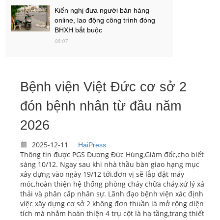
Kiến nghị đưa người bán hàng
online, lao động công trình đóng
BHXH bắt buộc
08-07
Việt Nam - Campuchia: Ba mục tiêu
của thầy trò Kim Sang-sik
Bệnh viện Việt Đức cơ sở 2
08-07
đón bệnh nhân từ đầu năm
PGS.TS Hà Đình Đức qua đời
08-07
2026
2025-12-11
HaiPress
Thông tin được PGS Dương Đức Hùng,Giám đốc,cho biết
sáng 10/12. Ngay sau khi nhà thầu bàn giao hạng mục
xây dựng vào ngày 19/12 tới,đơn vị sẽ lắp đặt máy
móc,hoàn thiện hệ thống phòng cháy chữa cháy,xử lý xả
thải và phân cấp nhân sự. Lãnh đạo bệnh viện xác định
việc xây dựng cơ sở 2 không đơn thuần là mở rộng diện
tích mà nhằm hoàn thiện 4 trụ cột là hạ tầng,trang thiết