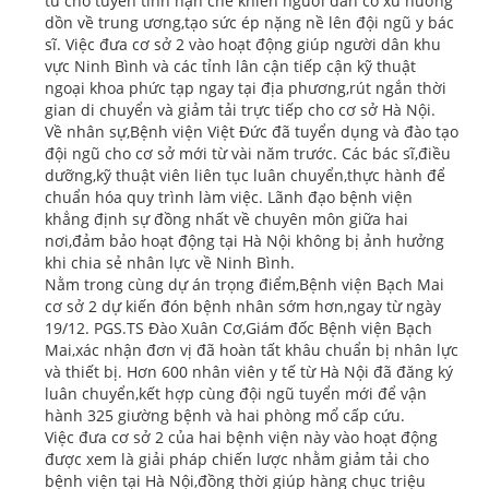
tư cho tuyến tỉnh hạn chế khiến người dân có xu hướng
dồn về trung ương,tạo sức ép nặng nề lên đội ngũ y bác
sĩ. Việc đưa cơ sở 2 vào hoạt động giúp người dân khu
vực Ninh Bình và các tỉnh lân cận tiếp cận kỹ thuật
ngoại khoa phức tạp ngay tại địa phương,rút ngắn thời
gian di chuyển và giảm tải trực tiếp cho cơ sở Hà Nội.
Về nhân sự,Bệnh viện Việt Đức đã tuyển dụng và đào tạo
đội ngũ cho cơ sở mới từ vài năm trước. Các bác sĩ,điều
dưỡng,kỹ thuật viên liên tục luân chuyển,thực hành để
chuẩn hóa quy trình làm việc. Lãnh đạo bệnh viện
khẳng định sự đồng nhất về chuyên môn giữa hai
nơi,đảm bảo hoạt động tại Hà Nội không bị ảnh hưởng
khi chia sẻ nhân lực về Ninh Bình.
Nằm trong cùng dự án trọng điểm,Bệnh viện Bạch Mai
cơ sở 2 dự kiến đón bệnh nhân sớm hơn,ngay từ ngày
19/12. PGS.TS Đào Xuân Cơ,Giám đốc Bệnh viện Bạch
Mai,xác nhận đơn vị đã hoàn tất khâu chuẩn bị nhân lực
và thiết bị. Hơn 600 nhân viên y tế từ Hà Nội đã đăng ký
luân chuyển,kết hợp cùng đội ngũ tuyển mới để vận
hành 325 giường bệnh và hai phòng mổ cấp cứu.
Việc đưa cơ sở 2 của hai bệnh viện này vào hoạt động
được xem là giải pháp chiến lược nhằm giảm tải cho
bệnh viện tại Hà Nội,đồng thời giúp hàng chục triệu