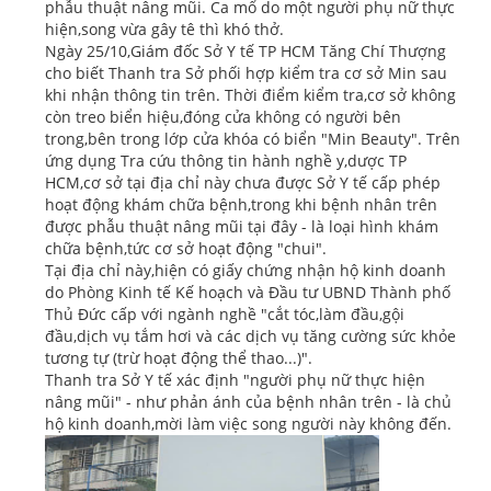
phẫu thuật nâng mũi. Ca mổ do một người phụ nữ thực
hiện,song vừa gây tê thì khó thở.
Ngày 25/10,Giám đốc Sở Y tế TP HCM Tăng Chí Thượng
cho biết Thanh tra Sở phối hợp kiểm tra cơ sở Min sau
khi nhận thông tin trên. Thời điểm kiểm tra,cơ sở không
còn treo biển hiệu,đóng cửa không có người bên
trong,bên trong lớp cửa khóa có biển "Min Beauty". Trên
ứng dụng Tra cứu thông tin hành nghề y,dược TP
HCM,cơ sở tại địa chỉ này chưa được Sở Y tế cấp phép
hoạt động khám chữa bệnh,trong khi bệnh nhân trên
được phẫu thuật nâng mũi tại đây - là loại hình khám
chữa bệnh,tức cơ sở hoạt động "chui".
Tại địa chỉ này,hiện có giấy chứng nhận hộ kinh doanh
do Phòng Kinh tế Kế hoạch và Đầu tư UBND Thành phố
Thủ Đức cấp với ngành nghề "cắt tóc,làm đầu,gội
đầu,dịch vụ tắm hơi và các dịch vụ tăng cường sức khỏe
tương tự (trừ hoạt động thể thao...)".
Thanh tra Sở Y tế xác định "người phụ nữ thực hiện
nâng mũi" - như phản ánh của bệnh nhân trên - là chủ
hộ kinh doanh,mời làm việc song người này không đến.