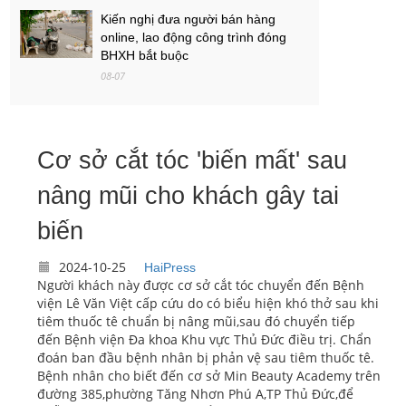
Kiến nghị đưa người bán hàng
online, lao động công trình đóng
BHXH bắt buộc
08-07
Việt Nam - Campuchia: Ba mục tiêu
của thầy trò Kim Sang-sik
Cơ sở cắt tóc 'biến mất' sau
08-07
nâng mũi cho khách gây tai
PGS.TS Hà Đình Đức qua đời
08-07
biến
2024-10-25
HaiPress
Người khách này được cơ sở cắt tóc chuyển đến Bệnh
viện Lê Văn Việt cấp cứu do có biểu hiện khó thở sau khi
tiêm thuốc tê chuẩn bị nâng mũi,sau đó chuyển tiếp
đến Bệnh viện Đa khoa Khu vực Thủ Đức điều trị. Chẩn
đoán ban đầu bệnh nhân bị phản vệ sau tiêm thuốc tê.
Bệnh nhân cho biết đến cơ sở Min Beauty Academy trên
đường 385,phường Tăng Nhơn Phú A,TP Thủ Đức,để