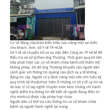
Cơ sở đóng cửa,tháo biển hiệu sau nâng mũi tai biến
cho khách. Ảnh: Sở Y tế TP HCM
Sở Y tế sẽ chuyển hồ sơ vụ việc đến Công an TP HCM để
điều tra và xử lý,theo ông Thượng. Thời gian qua,Sở liên
tiếp phát hiện các cơ sở khám chữa bệnh,mổ thẩm mỹ
không phép. Do đó ông Thượng khuyến cáo người dân
cảnh giác với thông tin quảng cáo dịch vụ y tế không
đáng tin cậy. Người có ý định nâng mũi nên tìm hiểu kỹ
quy trình kỹ thuật,thực hiện ở những cơ sở y tế uy tín và
do bác sĩ có tay nghề chuyên môn kèm chứng chỉ hành
nghề.,kiểm tra thông tin để biết về người đang điều trị
cho mình,có được cấp phép hay chưa.
Người dân có thể tra cứu thông tin cơ sở khám chữa
bệnh và người hành nghề tại trang