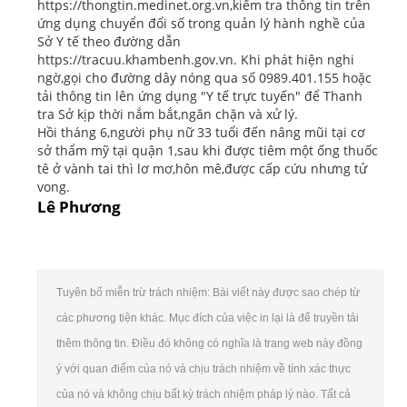
https://thongtin.medinet.org.vn,kiểm tra thông tin trên
ứng dụng chuyển đổi số trong quản lý hành nghề của
Sở Y tế theo đường dẫn
https://tracuu.khambenh.gov.vn. Khi phát hiện nghi
ngờ,gọi cho đường dây nóng qua số 0989.401.155 hoặc
tải thông tin lên ứng dụng "Y tế trực tuyến" để Thanh
tra Sở kịp thời nắm bắt,ngăn chặn và xử lý.
Hồi tháng 6,người phụ nữ 33 tuổi đến nâng mũi tại cơ
sở thẩm mỹ tại quận 1,sau khi được tiêm một ống thuốc
tê ở vành tai thì lơ mơ,hôn mê,được cấp cứu nhưng tử
vong.
Lê Phương
Tuyên bố miễn trừ trách nhiệm: Bài viết này được sao chép từ
các phương tiện khác. Mục đích của việc in lại là để truyền tải
thêm thông tin. Điều đó không có nghĩa là trang web này đồng
ý với quan điểm của nó và chịu trách nhiệm về tính xác thực
của nó và không chịu bất kỳ trách nhiệm pháp lý nào. Tất cả