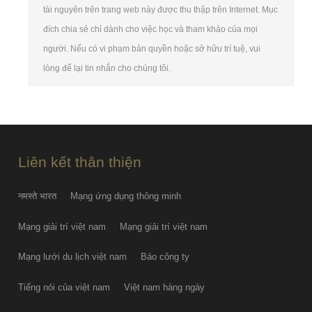
tài nguyên trên trang web này được thu thập trên Internet. Mục
đích chia sẻ chỉ dành cho việc học và tham khảo của mọi
người. Nếu có vi phạm bản quyền hoặc sở hữu trí tuệ, vui
lòng để lại tin nhắn cho chúng tôi.
Liên kết thân thiện
नमस्ते भारत
Mạng ứng dụng thông minh
Mạng giải trí việt nam
Mạng giải trí việt nam
Mạng lưới du lịch việt nam
Báo công ty
Tiếng nói của việt nam
Việt nam hàng ngày